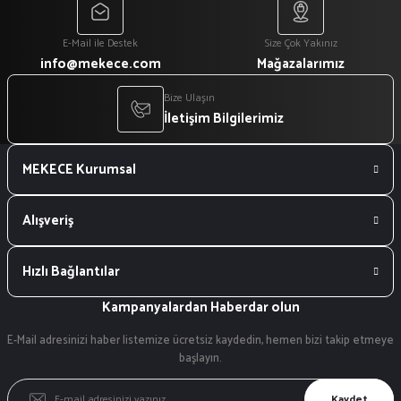
E-Mail ile Destek
Size Çok Yakınız
info@mekece.com
Mağazalarımız
Bize Ulaşın
İletişim Bilgilerimiz
MEKECE Kurumsal
Alışveriş
Hızlı Bağlantılar
Kampanyalardan Haberdar olun
E-Mail adresinizi haber listemize ücretsiz kaydedin, hemen bizi takip etmeye
başlayın.
Kaydet