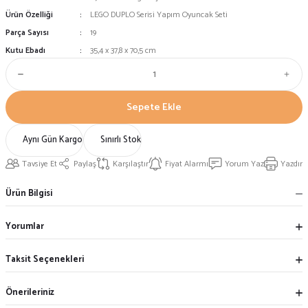
Ürün Özelliği
LEGO DUPLO Serisi Yapım Oyuncak Seti
Parça Sayısı
19
Kutu Ebadı
35,4 x 37,8 x 70,5 cm
Sepete Ekle
Aynı Gün Kargo
Sınırlı Stok
Tavsiye Et
Paylaş
Karşılaştır
Fiyat Alarmı
Yorum Yaz
Yazdır
Ürün Bilgisi
Yorumlar
Taksit Seçenekleri
Önerileriniz