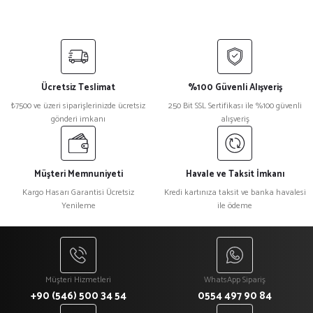
Ücretsiz Teslimat
%100 Güvenli Alışveriş
₺7500 ve üzeri siparişlerinizde ücretsiz
250 Bit SSL Sertifikası ile %100 güvenli
gönderi imkanı
alışveriş
Müşteri Memnuniyeti
Havale ve Taksit İmkanı
Kargo Hasarı Garantisi Ücretsiz
Kredi kartınıza taksit ve banka havalesi
Yenileme
ile ödeme
Müşteri Hizmetleri
WhatsApp Sipariş
+90 (546) 500 34 54
0554 497 90 84