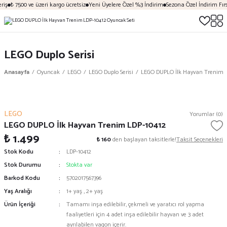
iş
₺ 7500 ve üzeri kargo ücretsiz
Yeni Üyelere Özel %3 İndirim
Sezona Özel İndirim Fırsa
LEGO Duplo Serisi
Anasayfa
Oyuncak
LEGO
LEGO Duplo Serisi
LEGO DUPLO İlk Hayvan Trenim L
LEGO
Yorumlar (0)
LEGO DUPLO İlk Hayvan Trenim LDP-10412
₺ 1.499
₺ 160
den başlayan taksitlerle!
Taksit Seçenekleri
Stok Kodu
LDP-10412
Stok Durumu
Stokta var
Barkod Kodu
5702017567396
Yaş Aralığı
1+ yaş
,
2+ yaş
Ürün İçeriği
Tamamı inşa edilebilir, çekmeli ve yaratıcı rol yapma
faaliyetleri için 4 adet inşa edilebilir hayvan ve 3 adet
ayrılabilen vagon içerir.