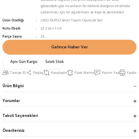
gösterideki gibi insanların bir elektrik direğinin etrafında
sallanması için bir ağ elemanı ve kapı ve pencereleri
Ürün Özelliği
LEGO DUPLO Serisi Yapım Oyuncak Seti
Kutu Ebadı
22 x 26 x 7 cm
Parça Sayısı
25
Gelince Haber Ver
Aynı Gün Kargo
Sınırlı Stok
Tavsiye Et
Paylaş
Karşılaştır
Fiyat Alarmı
Yorum Yaz
Yazdır
Ürün Bilgisi
Yorumlar
Taksit Seçenekleri
Önerileriniz