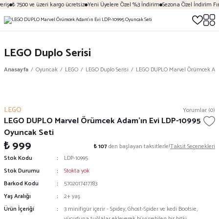
riş
₺ 7500 ve üzeri kargo ücretsiz
Yeni Üyelere Özel %3 İndirim
Sezona Özel İndirim Fırs
LEGO Duplo Serisi
Anasayfa
Oyuncak
LEGO
LEGO Duplo Serisi
LEGO DUPLO Marvel Örümcek Adam
LEGO
Yorumlar (0)
LEGO DUPLO Marvel Örümcek Adam’ın Evi LDP-10995
Oyuncak Seti
₺ 999
₺ 107
den başlayan taksitlerle!
Taksit Seçenekleri
Stok Kodu
LDP-10995
Stok Durumu
Stokta yok
Barkod Kodu
5702017417783
Yaş Aralığı
2+ yaş
Ürün İçeriği
3 minifigür içerir - Spidey, Ghost-Spider ve kedi Bootsie,
vücuduna tuğlalar ekleyerek büyüyebilen bir bitki,