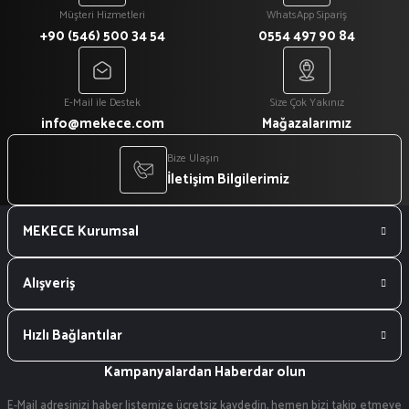
Müşteri Hizmetleri
WhatsApp Sipariş
+90 (546) 500 34 54
0554 497 90 84
E-Mail ile Destek
Size Çok Yakınız
info@mekece.com
Mağazalarımız
Bize Ulaşın
İletişim Bilgilerimiz
MEKECE Kurumsal
Alışveriş
Hızlı Bağlantılar
Kampanyalardan Haberdar olun
E-Mail adresinizi haber listemize ücretsiz kaydedin, hemen bizi takip etmeye