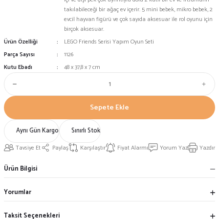
takılabileceği bir ağaç ev içerir. 5 mini bebek, mikro bebek, 2
evcil hayvan figürü ve çok sayıda aksesuar ile rol oyunu için
birçok aksesuar.
Ürün Özelliği
LEGO Friends Serisi Yapım Oyun Seti
Parça Sayısı
1126
Kutu Ebadı
48 x 37,8 x 7 cm
Sepete Ekle
Aynı Gün Kargo
Sınırlı Stok
Tavsiye Et
Paylaş
Karşılaştır
Fiyat Alarmı
Yorum Yaz
Yazdır
Ürün Bilgisi
Yorumlar
Taksit Seçenekleri