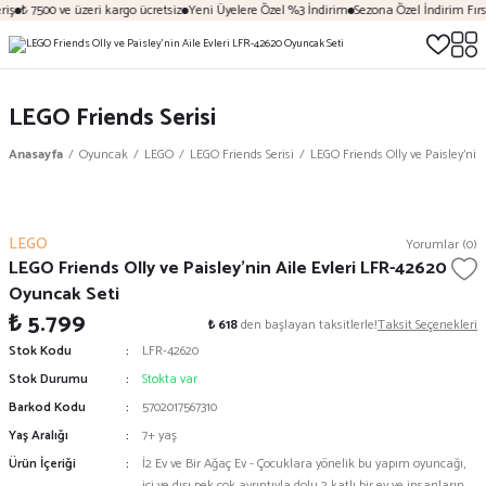
iş
₺ 7500 ve üzeri kargo ücretsiz
Yeni Üyelere Özel %3 İndirim
Sezona Özel İndirim Fırsa
LEGO Friends Serisi
Anasayfa
Oyuncak
LEGO
LEGO Friends Serisi
LEGO Friends Olly ve Paisley'nin
LEGO
Yorumlar (0)
LEGO Friends Olly ve Paisley'nin Aile Evleri LFR-42620
Oyuncak Seti
₺ 5.799
₺ 618
den başlayan taksitlerle!
Taksit Seçenekleri
Stok Kodu
LFR-42620
Stok Durumu
Stokta var
Barkod Kodu
5702017567310
Yaş Aralığı
7+ yaş
Ürün İçeriği
İ2 Ev ve Bir Ağaç Ev - Çocuklara yönelik bu yapım oyuncağı,
içi ve dışı pek çok ayrıntıyla dolu 2 katlı bir ev ve insanların