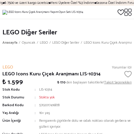
ş
₺ 7500 ve üzeri kargo ücretsiz
Yeni Üyelere Özel %3 İndirim
Sezona Özel İndirim Fırsat
LEGO Diğer Seriler
Anasayfa
Oyuncak
LEGO
LEGO Diğer Seriler
LEGO Icons Kuru Çiçek Aranjmanı
LEGO
Yorumlar (0)
LEGO Icons Kuru Çiçek Aranjmanı LIS-10314
₺ 1.599
₺ 170
den başlayan taksitlerle!
Taksit Seçenekleri
Stok Kodu
LIS-10314
Stok Durumu
Stokta yok
Barkod Kodu
5702017416878
Yaş Aralığı
16+ yaş
Ürün İçeriği
Rengarenk çiçeklerle dolu ve odak noktası olarak gerbera ve
gülleri içeriyor.