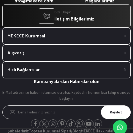
info@mekece.com
Mağazalarımız
Bize Ulaşın
İletişim Bilgilerimiz
MEKECE Kurumsal
Alışveriş
Hızlı Bağlantılar
Kampanyalardan Haberdar olun
E-Mail adresinizi haber listemize ücretsiz kaydedin, hemen bizi takip etmeye
başlayın.
Kaydet
Şubelerimiz
Toptan Kurumsal Sipariş
Blog
MEKECE Hakkında
İletişim