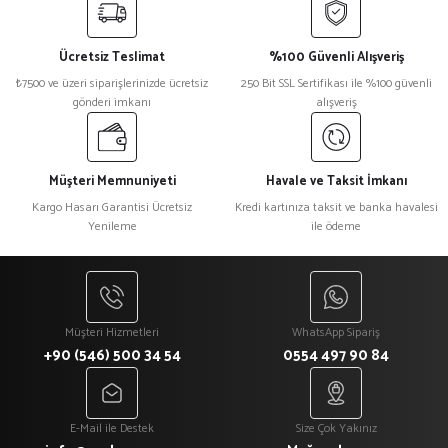
Ücretsiz Teslimat
%100 Güvenli Alışveriş
₺7500 ve üzeri siparişlerinizde ücretsiz
250 Bit SSL Sertifikası ile %100 güvenli
gönderi imkanı
alışveriş
Müşteri Memnuniyeti
Havale ve Taksit İmkanı
Kargo Hasarı Garantisi Ücretsiz
Kredi kartınıza taksit ve banka havalesi
Yenileme
ile ödeme
Müşteri Hizmetleri
WhatsApp Sipariş
+90 (546) 500 34 54
0554 497 90 84
E-Mail ile Destek
Size Çok Yakınız