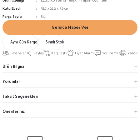
Ürün Özelliği
LEGO Icon Serisi Yetişkin Yapım Oyun Seti
Kutu Ebadı
38,2 x 26,2 x 5,6 cm
Parça Sayısı
812
Gelince Haber Ver
Aynı Gün Kargo
Sınırlı Stok
Tavsiye Et
Paylaş
Karşılaştır
Fiyat Alarmı
Yorum Yaz
Yazdır
Ürün Bilgisi
Yorumlar
Taksit Seçenekleri
Önerileriniz