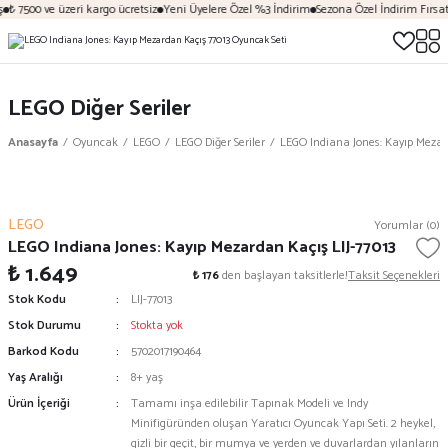
₺ 7500 ve üzeri kargo ücretsiz
Yeni Üyelere Özel %3 İndirim
Sezona Özel İndirim Fırsatl
LEGO Diğer Seriler
Anasayfa
Oyuncak
LEGO
LEGO Diğer Seriler
LEGO Indiana Jones: Kayıp Mezard
LEGO
Yorumlar (0)
LEGO Indiana Jones: Kayıp Mezardan Kaçış LIJ-77013
₺ 1.649
₺ 176
den başlayan taksitlerle!
Taksit Seçenekleri
Stok Kodu
LIJ-77013
Stok Durumu
Stokta yok
Barkod Kodu
5702017190464
Yaş Aralığı
8+ yaş
Ürün İçeriği
Tamamı inşa edilebilir Tapınak Modeli ve Indy
Minifigüründen oluşan Yaratıcı Oyuncak Yapı Seti. 2 heykel,
gizli bir geçit, bir mumya ve yerden ve duvarlardan yılanların