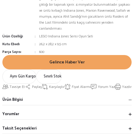
çıktığı bir tapınak içerir. 4 minyatür bulunmaktadır: şapkası
ve ünlü kırbaçlı Indiana Jones, Marion Ravenwood, Sallah ve
mumya, ayrıca Ahit Sandığı'nın çocukların ünlü Raiders of
the Lost filmindeki ünlü kaçış sahnesini yeniden
canlandırması.
Ürün Özelliği
LEGO Indiana Jones Serisi Oyun Seti
Kutu Ebadı
26,2 x 28,2 x 9,5 cm
Parça Sayısı
600
Gelince Haber Ver
Aynı Gün Kargo
Sınırlı Stok
Tavsiye Et
Paylaş
Karşılaştır
Fiyat Alarmı
Yorum Yaz
Yazdır
Ürün Bilgisi
Yorumlar
Taksit Seçenekleri