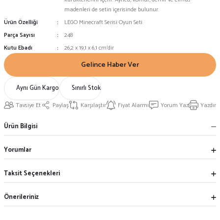
madenleri de setin içerisinde bulunur.
Ürün Özelliği
LEGO Minecraft Serisi Oyun Seti
Parça Sayısı
248
Kutu Ebadı
26,2 x 19,1 x 6,1 cm'dir
Gelince Haber Ver
Aynı Gün Kargo
Sınırlı Stok
Tavsiye Et
Paylaş
Karşılaştır
Fiyat Alarmı
Yorum Yaz
Yazdır
Ürün Bilgisi
Yorumlar
Taksit Seçenekleri
Önerileriniz