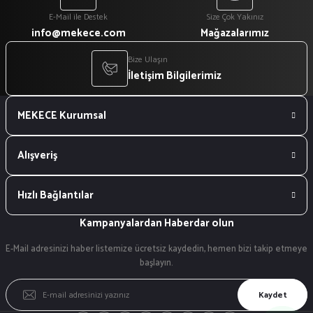
E-Mail ile Destek
Size Çok Yakınız
info@mekece.com
Mağazalarımız
Bize Ulaşın
İletişim Bilgilerimiz
MEKECE Kurumsal
Alışveriş
Hızlı Bağlantılar
Kampanyalardan Haberdar olun
E-Mail adresinizi haber listemize ücretsiz kaydedin, hemen bizi takip etmeye
başlayın.
Kaydet