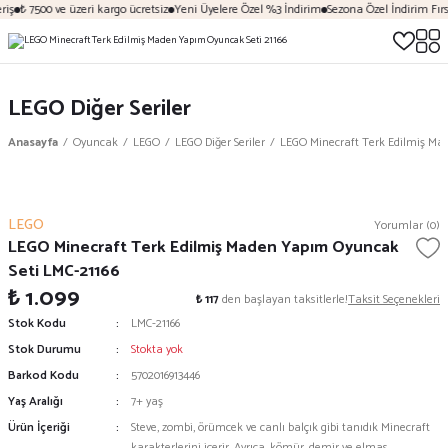
iş
₺ 7500 ve üzeri kargo ücretsiz
Yeni Üyelere Özel %3 İndirim
Sezona Özel İndirim Fırsa
LEGO Diğer Seriler
Anasayfa
Oyuncak
LEGO
LEGO Diğer Seriler
LEGO Minecraft Terk Edilmiş Ma
LEGO
Yorumlar (0)
LEGO Minecraft Terk Edilmiş Maden Yapım Oyuncak
Seti LMC-21166
₺ 1.099
₺ 117
den başlayan taksitlerle!
Taksit Seçenekleri
Stok Kodu
LMC-21166
Stok Durumu
Stokta yok
Barkod Kodu
5702016913446
Yaş Aralığı
7+ yaş
Ürün İçeriği
Steve, zombi, örümcek ve canlı balçık gibi tanıdık Minecraft
karakterlerini içerir. Ayrıca, kömür, demir ve elmas