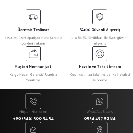
Ücretsiz Teslimat
%100 Güvenli Alışveriş
₺7500 ve üzeri siparişlerinizde ücretsiz
250 Bit SSL Sertifikası ile %100 güvenli
gönderi imkanı
alışveriş
Müşteri Memnuniyeti
Havale ve Taksit İmkanı
Kargo Hasarı Garantisi Ücretsiz
Kredi kartınıza taksit ve banka havalesi
Yenileme
ile ödeme
Müşteri Hizmetleri
WhatsApp Sipariş
+90 (546) 500 34 54
0554 497 90 84