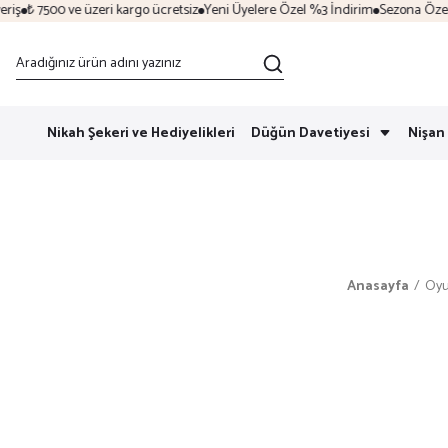
ş
₺ 7500 ve üzeri kargo ücretsiz
Yeni Üyelere Özel %3 İndirim
Sezona Özel İnd
Nikah Şekeri ve Hediyelikleri
Düğün Davetiyesi
Nişan 
Anasayfa
Oyu