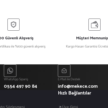
0 Güvenli Alışveriş
Müşteri Memnuniy
rtifikası ile %100 güvenli alışveriş
Kargo Hasarı Garantisi Ücrets
WhatsApp Sipariş
E-Mail ile Destek
0554 497 90 84
info@mekece.com
Hızlı Bağlantılar
atış Sözleşmesi
Üye Girişi