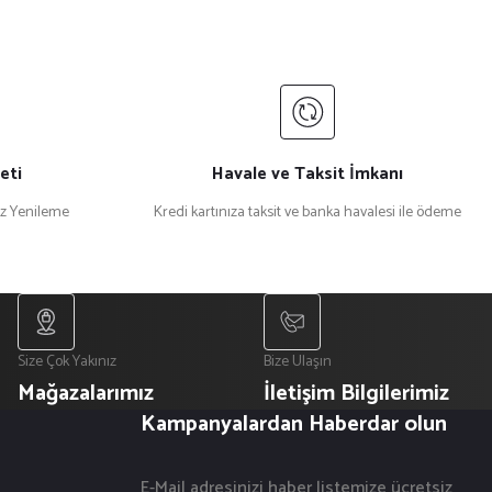
eti
Havale ve Taksit İmkanı
iz Yenileme
Kredi kartınıza taksit ve banka havalesi ile ödeme
Size Çok Yakınız
Bize Ulaşın
Mağazalarımız
İletişim Bilgilerimiz
Kampanyalardan Haberdar olun
E-Mail adresinizi haber listemize ücretsiz