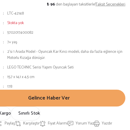
₺ 96
den başlayan taksitlerle!
Taksit Seçenekleri
LTC-42148
Stokta yok
5702017400082
7+ yaş
2'si 1 Arada Model - Oyuncak Kar Kırıcı modeli, daha da fazla eğlence için
Motorlu Kızağa dönüşür.
LEGO TECHNIC Serisi Yapım Oyuncak Seti
15,7 x 14,1 x 4,5 cm
178
Gelince Haber Ver
Kargo
Sınırlı Stok
Paylaş
Karşılaştır
Fiyat Alarmı
Yorum Yaz
Yazdır