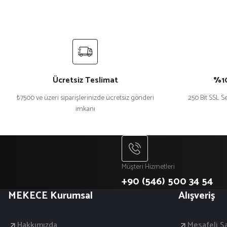
Ücretsiz Teslimat
%10
₺7500 ve üzeri siparişlerinizde ücretsiz gönderi
250 Bit SSL Se
imkanı
Müşteri Hizmetleri
+90 (546) 500 34 54
MEKECE Kurumsal
Alışveriş
Hakkımızda
Mesafeli S