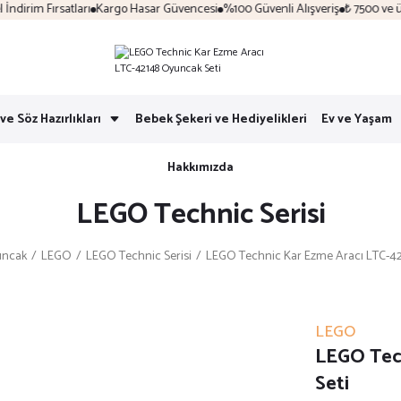
irim Fırsatları
Kargo Hasar Güvencesi
%100 Güvenli Alışveriş
₺ 7500 ve üzer
ve Söz Hazırlıkları
Bebek Şekeri ve Hediyelikleri
Ev ve Yaşam
Hakkımızda
LEGO Technic Serisi
ncak
LEGO
LEGO Technic Serisi
LEGO Technic Kar Ezme Aracı LTC-42
LEGO
LEGO Tec
Seti