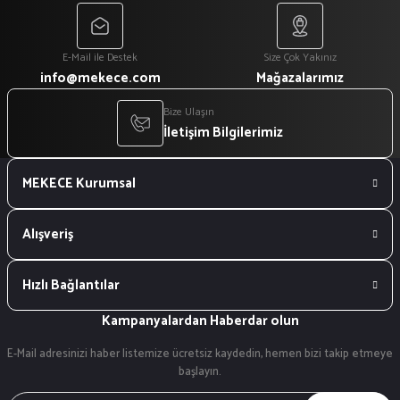
E-Mail ile Destek
Size Çok Yakınız
info@mekece.com
Mağazalarımız
Bize Ulaşın
İletişim Bilgilerimiz
MEKECE Kurumsal
Alışveriş
Hızlı Bağlantılar
Kampanyalardan Haberdar olun
E-Mail adresinizi haber listemize ücretsiz kaydedin, hemen bizi takip etmeye
başlayın.