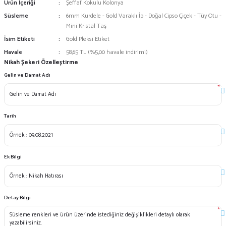
Ürün İçeriği
Şeffaf Kokulu Kolonya
Süsleme
6mm Kurdele - Gold Varaklı İp - Doğal Cipso Çiçek - Tüy Otu -
Mini Kristal Taş
İsim Etiketi
Gold Pleksi Etiket
Havale
58,65 TL (%5,00 havale indirimi)
Nikah Şekeri Özelleştirme
Gelin ve Damat Adı
*
Tarih
Ek Bilgi
Detay Bilgi
*