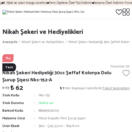
₺ 7500 ve üzeri kargo ücretsiz
Yeni Üyelere Özel %3 İndirim
Sezona Özel İndirim Fırsatl
Nikah Şekeri ve Hediyelikleri
Anasayfa
Nikah Şekeri ve Hediyelikleri
Nikah Şekeri Hediyeliği 30cc Şeffaf Kolony
%2
Mekece
Yorumlar (0)
Yeni
Nikah Şekeri Hediyeliği 30cc Şeffaf Kolonya Dolu
Şurup Şişesi Nks-152-A
₺ 62
₺ 63
₺ 7
den başlayan taksitlerle!
Taksit Seçenekleri
Stok Kodu
Nks-152
Stok Durumu
Stokta var
Barkod Kodu
8684659130725
Malzeme Cinsi
Metal Kapaklı Mini Şurup Şişesi
Ürün Ebadı
30cc - Çap 3,3 cm - Boy 8 cm