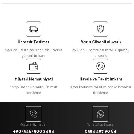
Ücretsiz Teslimat
%100 Güvenli Alışveriş
₺7500 ve üzeri siparişlerinizde ücretsiz
250 Bit SSL Sertifikası ile %100 güvenli
gönderi imkanı
alışveriş
Müşteri Memnuniyeti
Havale ve Taksit İmkanı
Kargo Hasarı Garantisi Ücretsiz
Kredi kartınıza taksit ve banka havalesi
Yenileme
ile ödeme
Müşteri Hizmetleri
WhatsApp Sipariş
+90 (546) 500 34 54
0554 497 90 84