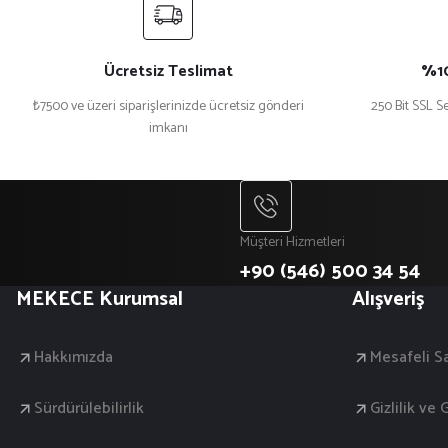
Ücretsiz Teslimat
%10
₺7500 ve üzeri siparişlerinizde ücretsiz gönderi
250 Bit SSL Se
imkanı
Müşteri Hizmetleri
+90 (546) 500 34 54
MEKECE Kurumsal
Alışveriş
Hakkımızda
Mesafeli S
Sürdürülebilirlik
Gizlilik ve