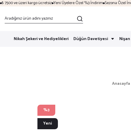
7500 ve üzeri kargo ücretsiz
Yeni Üyelere Özel %3 İndirim
Sezona Özel İndirim
Nikah Şekeri ve Hediyelikleri
Düğün Davetiyesi
Nişan 
Anasayfa
%3
Yeni