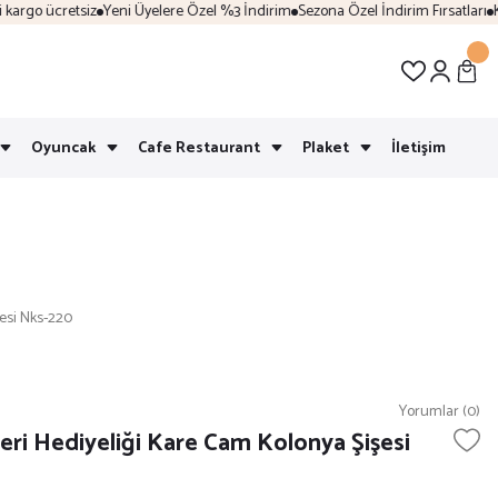
rgo ücretsiz
Yeni Üyelere Özel %3 İndirim
Sezona Özel İndirim Fırsatları
Kar
Oyuncak
Cafe Restaurant
Plaket
İletişim
şesi Nks-220
Yorumlar (0)
eri Hediyeliği Kare Cam Kolonya Şişesi