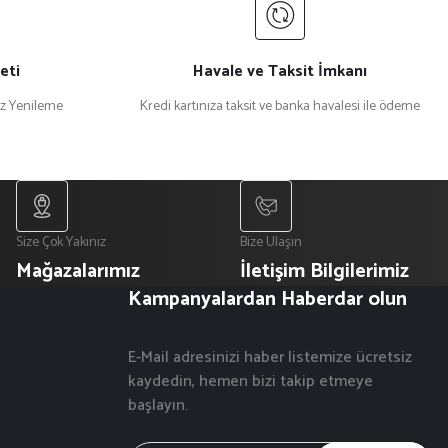
eti
Havale ve Taksit İmkanı
iz Yenileme
Kredi kartınıza taksit ve banka havalesi ile ödeme
Size Çok Yakınız
Bize Ulaşın
Mağazalarımız
İletişim Bilgilerimiz
Kampanyalardan Haberdar olun
E-Mail adresinizi haber listemize ücretsiz
kaydedin, hemen bizi takip etmeye
başlayın.