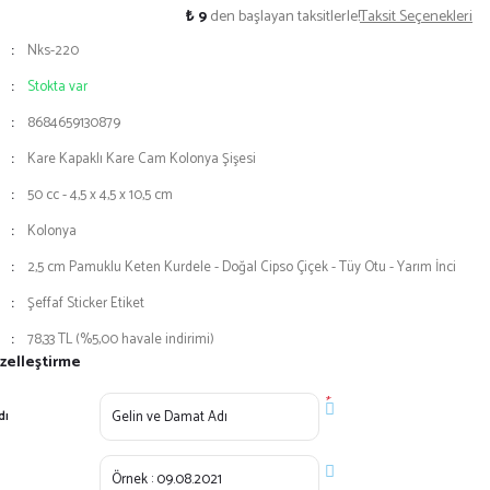
₺ 9
den başlayan taksitlerle!
Taksit Seçenekleri
Nks-220
Stokta var
8684659130879
Kare Kapaklı Kare Cam Kolonya Şişesi
50 cc - 4,5 x 4,5 x 10,5 cm
Kolonya
2,5 cm Pamuklu Keten Kurdele - Doğal Cipso Çiçek - Tüy Otu - Yarım İnci
Şeffaf Sticker Etiket
78,33 TL (%5,00 havale indirimi)
zelleştirme
*
dı