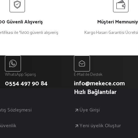
0 Güvenli Alışveriş
Müşteri Memnuniy
rtifikası ile %100 güvenli alışveriş
Kargo Hasarı Garantisi Ücrets
WhatsApp Sipariş
E-Mail ile Destek
0554 497 90 84
info@mekece.com
Hızlı Bağlantılar
atış Sözleşmesi
Üye Girişi
 Güvenlik
Yeni üyelik Oluştur