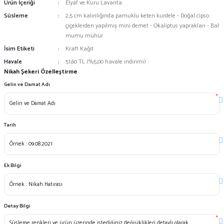
Ürün İçeriği
Elyaf ve Kuru Lavanta
Süsleme
2,5 cm kalınlığında pamuklu keten kurdele - Doğal cipso
çiçeklerden yapılmış mini demet - Okaliptus yaprakları - Bal
mumu mühür
İsim Etiketi
Kraft Kağıt
Havale
51,60 TL (%5,00 havale indirimi)
Nikah Şekeri Özelleştirme
Gelin ve Damat Adı
*
Tarih
Ek Bilgi
Detay Bilgi
*