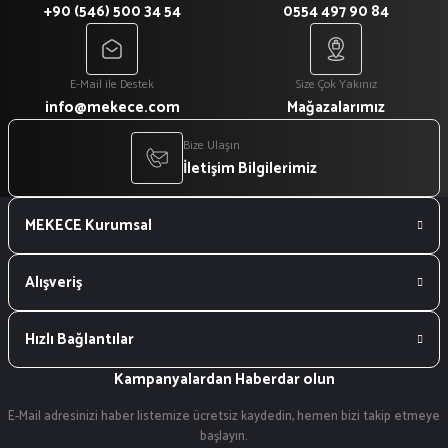
+90 (546) 500 34 54
0554 497 90 84
E-Mail ile Destek
Size Çok Yakınız
info@mekece.com
Mağazalarımız
Bize Ulaşın
İletişim Bilgilerimiz
MEKECE Kurumsal
Alışveriş
Hızlı Bağlantılar
Kampanyalardan Haberdar olun
E-Mail adresinizi haber listemize ücretsiz kaydedin, hemen bizi takip etmeye
başlayın.