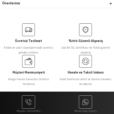
Önerileriniz
Ücretsiz Teslimat
%100 Güvenli Alışveriş
₺7500 ve üzeri siparişlerinizde ücretsiz
250 Bit SSL Sertifikası ile %100 güvenli
gönderi imkanı
alışveriş
Müşteri Memnuniyeti
Havale ve Taksit İmkanı
Kargo Hasarı Garantisi Ücretsiz
Kredi kartınıza taksit ve banka havalesi
Yenileme
ile ödeme
Müşteri Hizmetleri
WhatsApp Sipariş