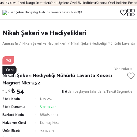
₺ 7500 ve üzeri kargo ücretsiz
Yeni Üyelere Özel %3 İndirim
Sezona Özel İndirim Fırsatl
Nikah Şekeri ve Hediyelikleri
Anasayfa
Nikah Şekeri ve Hediyelikleri
Nikah Şekeri Hediyeliği Mühürlü Lavanta
%3
Mekece
Yorumlar (0)
Yeni
Nikah Şekeri Hediyeliği Mühürlü Lavanta Kesesi
Magnet Nks-252
₺ 54
₺ 56
₺ 6
den başlayan taksitlerle!
Taksit Seçenekleri
Stok Kodu
Nks-252
Stok Durumu
Stokta var
Barkod Kodu
868465913111
Malzeme Cinsi
Kumaş Kese
Ürün Ebadı
9 x 10 cm