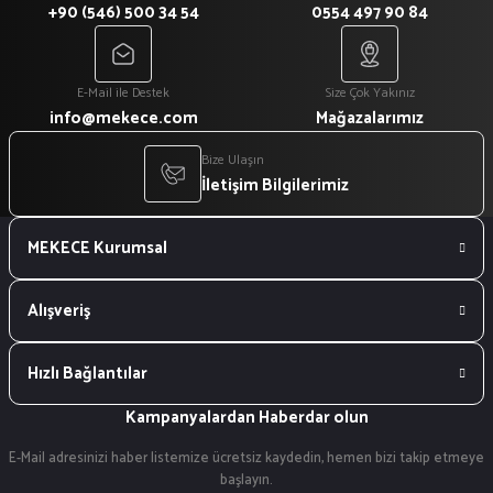
+90 (546) 500 34 54
0554 497 90 84
E-Mail ile Destek
Size Çok Yakınız
info@mekece.com
Mağazalarımız
Bize Ulaşın
İletişim Bilgilerimiz
MEKECE Kurumsal
Alışveriş
Hızlı Bağlantılar
Kampanyalardan Haberdar olun
E-Mail adresinizi haber listemize ücretsiz kaydedin, hemen bizi takip etmeye
başlayın.