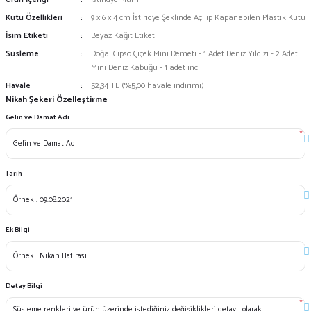
Kutu Özellikleri
9 x 6 x 4 cm İstiridye Şeklinde Açılıp Kapanabilen Plastik Kutu
İsim Etiketi
Beyaz Kağıt Etiket
Süsleme
Doğal Cipso Çiçek Mini Demeti - 1 Adet Deniz Yıldızı - 2 Adet
Mini Deniz Kabuğu - 1 adet inci
Havale
52,34 TL (%5,00 havale indirimi)
Nikah Şekeri Özelleştirme
Gelin ve Damat Adı
*
Tarih
Ek Bilgi
Detay Bilgi
*