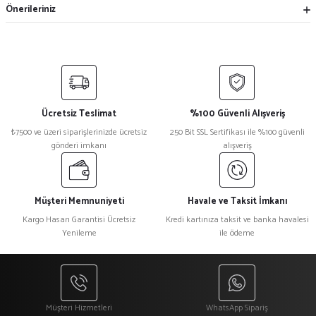
Önerileriniz
Ücretsiz Teslimat
%100 Güvenli Alışveriş
₺7500 ve üzeri siparişlerinizde ücretsiz
250 Bit SSL Sertifikası ile %100 güvenli
gönderi imkanı
alışveriş
Müşteri Memnuniyeti
Havale ve Taksit İmkanı
Kargo Hasarı Garantisi Ücretsiz
Kredi kartınıza taksit ve banka havalesi
Yenileme
ile ödeme
Müşteri Hizmetleri
WhatsApp Sipariş