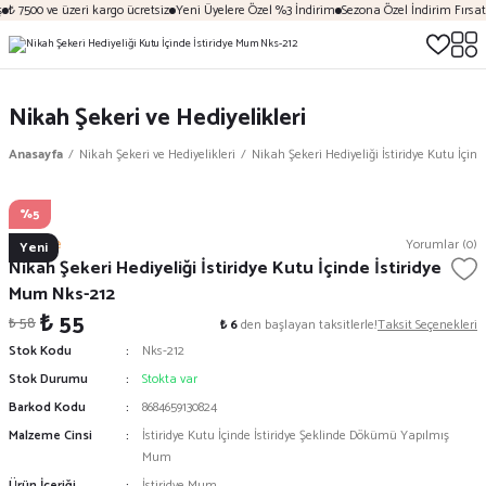
₺ 7500 ve üzeri kargo ücretsiz
Yeni Üyelere Özel %3 İndirim
Sezona Özel İndirim Fırsatl
Nikah Şekeri ve Hediyelikleri
Anasayfa
Nikah Şekeri ve Hediyelikleri
Nikah Şekeri Hediyeliği İstiridye Kutu İçin
%5
Mekece
Yorumlar (0)
Yeni
Nikah Şekeri Hediyeliği İstiridye Kutu İçinde İstiridye
Mum Nks-212
₺ 55
₺ 58
₺ 6
den başlayan taksitlerle!
Taksit Seçenekleri
Stok Kodu
Nks-212
Stok Durumu
Stokta var
Barkod Kodu
8684659130824
Malzeme Cinsi
İstiridye Kutu İçinde İstiridye Şeklinde Dökümü Yapılmış
Mum
Ürün İçeriği
İstiridye Mum