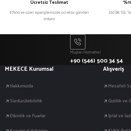
Ücretsiz Teslimat
%10
₺7500 ve üzeri siparişlerinizde ücretsiz gönderi
250 Bit SSL Se
imkanı
Müşteri Hizmetleri
+90 (546) 500 34 54
MEKECE Kurumsal
Alışveriş
Hakkımızda
Mesafeli S
Sürdürülebilirlik
Gizlilik ve
Etkinlik ve Fuarlar
İptal ve İa
Kurumsal Haberler
KVKK Polit