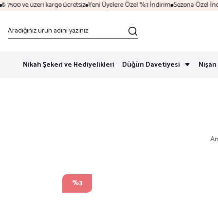
500 ve üzeri kargo ücretsiz
Yeni Üyelere Özel %3 İndirim
Sezona Özel İndirim 
Nikah Şekeri ve Hediyelikleri
Düğün Davetiyesi
Nişan 
An
%3