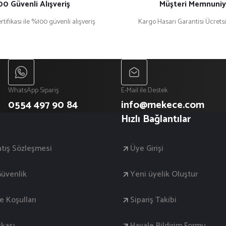
0 Güvenli Alışveriş
Müşteri Memnuniy
rtifikası ile %100 güvenli alışveriş
Kargo Hasarı Garantisi Ücrets
WhatsApp Sipariş
E-Mail ile Destek
0554 497 90 84
info@mekece.com
Hızlı Bağlantılar
atış Sözleşmesi
Üye Girişi
 Güvenlik
Yeni üyelik Oluştur
de Koşulları
Sipariş Takibi
ikası
Havale Bildirim Formu