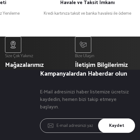
eti
Havale ve Taksit İmkanı
iz Yenileme
Kredi kartınıza taksit ve banka havalesi ile ödeme
Size Çok Yakınız
Bize Ulaşın
Mağazalarımız
İletişim Bilgilerimiz
Kampanyalardan Haberdar olun
E-Mail adresinizi haber listemize ücretsiz
kaydedin, hemen bizi takip etmeye
başlayın.
Kaydet