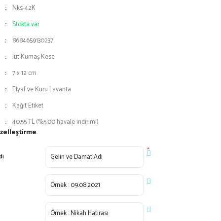
Nks-42K
Stokta var
8684659130237
Jüt Kumaş Kese
7 x 12 cm
Elyaf ve Kuru Lavanta
Kağıt Etiket
40,55 TL (%5,00 havale indirimi)
zelleştirme
*
dı