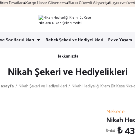
Fırsatları
Kargo Hasar Güvencesi
%100 Güvenli Alışveriş
₺ 7500 ve üzeri ka
ve Söz Hazırlıkları
Bebek Şekeri ve Hediyelikleri
Ev ve Yaşam
Hakkımızda
Nikah Şekeri ve Hediyelikleri
asayfa
Nikah Şekeri ve Hediyelikleri
Nikah Hediyeliği Krem Jüt Kese Nks-
Mekece
Nikah Hed
₺ 43
₺ 44