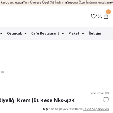
rgo ücretsiz
Yeni Üyelere Özel %3 İndirim
Sezona Özel İndirim Fırsatları
Karg
Oyuncak
Cafe Restaurant
Plaket
İletişim
42K
Yorumlar (0)
iyeliği Krem Jüt Kese Nks-42K
₺ 5
den başlayan taksitlerle!
Taksit Seçenekleri