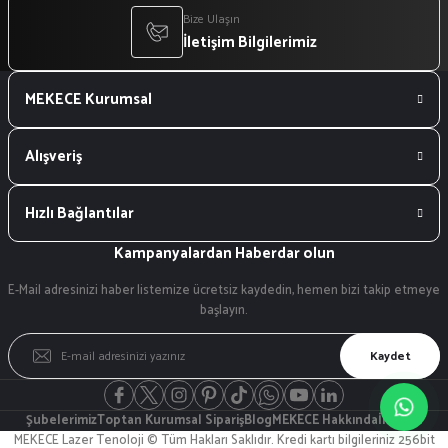
Bize Ulaşın
İletişim Bilgilerimiz
MEKECE Kurumsal
Alışveriş
Hızlı Bağlantılar
Kampanyalardan Haberdar olun
E-Mail adresinizi haber listemize ücretsiz kaydedin, hemen bizi takip etmeye
başlayın.
Kaydet
Şubelerimiz
Toptan Kurumsal Sipariş
Blog
MEKECE Hakkında
İletişim
MEKECE Lazer Tenoloji © Tüm Hakları Saklıdır. Kredi kartı bilgileriniz 256bit