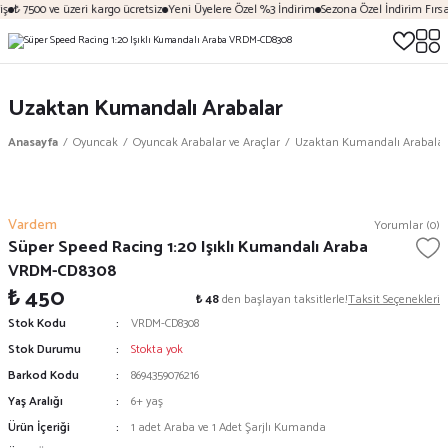
ş
₺ 7500 ve üzeri kargo ücretsiz
Yeni Üyelere Özel %3 İndirim
Sezona Özel İndirim Fırsat
Uzaktan Kumandalı Arabalar
Anasayfa
Oyuncak
Oyuncak Arabalar ve Araçlar
Uzaktan Kumandalı Arabalar
Vardem
Yorumlar (0)
Süper Speed Racing 1:20 Işıklı Kumandalı Araba
VRDM-CD8308
₺ 450
₺ 48
den başlayan taksitlerle!
Taksit Seçenekleri
Stok Kodu
VRDM-CD8308
Stok Durumu
Stokta yok
Barkod Kodu
8694359076216
Yaş Aralığı
6+ yaş
Ürün İçeriği
1 adet Araba ve 1 Adet Şarjlı Kumanda