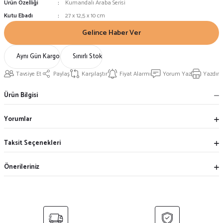
Ürün Özelliği
Kumandalı Araba Serisi
Kutu Ebadı
27 x 12,5 x 10 cm
Gelince Haber Ver
Aynı Gün Kargo
Sınırlı Stok
Tavsiye Et
Paylaş
Karşılaştır
Fiyat Alarmı
Yorum Yaz
Yazdır
Ürün Bilgisi
Yorumlar
Taksit Seçenekleri
Önerileriniz