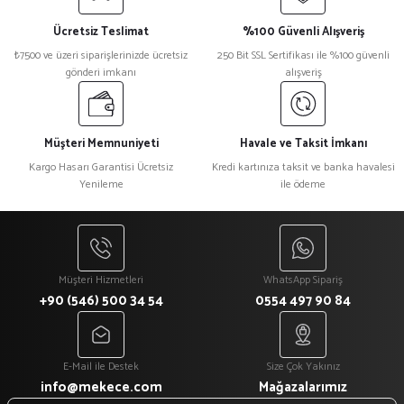
Ücretsiz Teslimat
%100 Güvenli Alışveriş
₺7500 ve üzeri siparişlerinizde ücretsiz
250 Bit SSL Sertifikası ile %100 güvenli
gönderi imkanı
alışveriş
Müşteri Memnuniyeti
Havale ve Taksit İmkanı
Kargo Hasarı Garantisi Ücretsiz
Kredi kartınıza taksit ve banka havalesi
Yenileme
ile ödeme
Müşteri Hizmetleri
WhatsApp Sipariş
+90 (546) 500 34 54
0554 497 90 84
E-Mail ile Destek
Size Çok Yakınız
info@mekece.com
Mağazalarımız