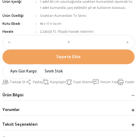
Ürün İçeriği
1 adet 60 cm uzunluğunda uzaktan kumandalı oyuncak tır,
1 adet kumanda, şarj edilebilir pil ve kullanım kılavuzu.
Ürün Özelliği
Uzaktan Kumandalı Tır Serisi
Kutu Ebadı
69 x 17 x 14 cm
Havale
2.230,03 TL (%3,00 havale indirimi)
Sepete Ekle
Aynı Gün Kargo
Sınırlı Stok
Tavsiye Et
Paylaş
Karşılaştır
Fiyat Alarmı
Yorum Yaz
Yazdır
Ürün Bilgisi
Yorumlar
Taksit Seçenekleri