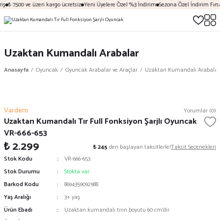
iş
₺ 7500 ve üzeri kargo ücretsiz
Yeni Üyelere Özel %3 İndirim
Sezona Özel İndirim Fırsa
Uzaktan Kumandalı Arabalar
Anasayfa
Oyuncak
Oyuncak Arabalar ve Araçlar
Uzaktan Kumandalı Arabalar
Vardem
Yorumlar (0)
Uzaktan Kumandalı Tır Full Fonksiyon Şarjlı Oyuncak
VR-666-653
₺ 2.299
₺ 245
den başlayan taksitlerle!
Taksit Seçenekleri
Stok Kodu
VR-666-653
Stok Durumu
Stokta var
Barkod Kodu
8694359092988
Yaş Aralığı
3+ yaş
Ürün Ebadı
Uzaktan kumandalı tırın boyutu 60 cm’dir