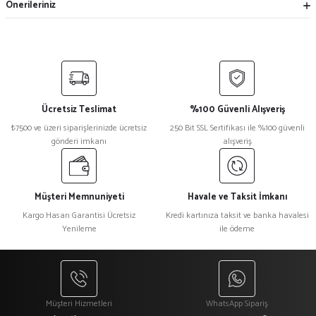
Önerileriniz
Ücretsiz Teslimat
%100 Güvenli Alışveriş
₺7500 ve üzeri siparişlerinizde ücretsiz
250 Bit SSL Sertifikası ile %100 güvenli
gönderi imkanı
alışveriş
Müşteri Memnuniyeti
Havale ve Taksit İmkanı
Kargo Hasarı Garantisi Ücretsiz
Kredi kartınıza taksit ve banka havalesi
Yenileme
ile ödeme
Müşteri Hizmetleri
WhatsApp Sipariş