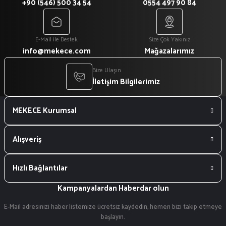
+90 (546) 500 34 54
0554 497 90 84
E-Mail ile Destek
Size Çok Yakınız
info@mekece.com
Mağazalarımız
Bize Ulaşın
İletişim Bilgilerimiz
MEKECE Kurumsal
Alışveriş
Hızlı Bağlantılar
Kampanyalardan Haberdar olun
E-Mail adresinizi haber listemize ücretsiz kaydedin, hemen bizi takip etmeye
başlayın.