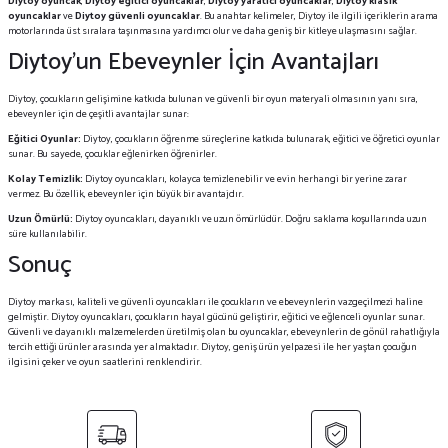
Diytoy oyuncak
,
Diytoy eğitici oyuncaklar
,
Diytoy yaratıcı oyuncaklar
,
Diytoy klasik
oyuncaklar
ve
Diytoy güvenli oyuncaklar
. Bu anahtar kelimeler, Diytoy ile ilgili içeriklerin arama
motorlarında üst sıralara taşınmasına yardımcı olur ve daha geniş bir kitleye ulaşmasını sağlar.
Diytoy’un Ebeveynler İçin Avantajları
Diytoy, çocukların gelişimine katkıda bulunan ve güvenli bir oyun materyali olmasının yanı sıra,
ebeveynler için de çeşitli avantajlar sunar:
Eğitici Oyunlar:
Diytoy, çocukların öğrenme süreçlerine katkıda bulunarak, eğitici ve öğretici oyunlar
sunar. Bu sayede, çocuklar eğlenirken öğrenirler.
Kolay Temizlik:
Diytoy oyuncakları, kolayca temizlenebilir ve evin herhangi bir yerine zarar
vermez. Bu özellik, ebeveynler için büyük bir avantajdır.
Uzun Ömürlü:
Diytoy oyuncakları, dayanıklı ve uzun ömürlüdür. Doğru saklama koşullarında uzun
süre kullanılabilir.
Sonuç
Diytoy markası, kaliteli ve güvenli oyuncakları ile çocukların ve ebeveynlerin vazgeçilmezi haline
gelmiştir. Diytoy oyuncakları, çocukların hayal gücünü geliştirir, eğitici ve eğlenceli oyunlar sunar.
Güvenli ve dayanıklı malzemelerden üretilmiş olan bu oyuncaklar, ebeveynlerin de gönül rahatlığıyla
tercih ettiği ürünler arasında yer almaktadır. Diytoy, geniş ürün yelpazesi ile her yaştan çocuğun
ilgisini çeker ve oyun saatlerini renklendirir.