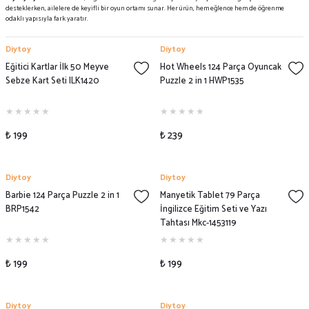
desteklerken, ailelere de keyifli bir oyun ortamı sunar. Her ürün, hem eğlence hem de öğrenme
odaklı yapısıyla fark yaratır.
Diytoy
Diytoy
Eğitici Kartlar İlk 50 Meyve
Hot Wheels 124 Parça Oyuncak
Sebze Kart Seti ILK1420
Puzzle 2 in 1 HWP1535
₺ 199
₺ 239
Diytoy
Diytoy
Barbie 124 Parça Puzzle 2 in 1
Manyetik Tablet 79 Parça
BRP1542
İngilizce Eğitim Seti ve Yazı
Tahtası Mkc-1453119
₺ 199
₺ 199
Diytoy
Diytoy