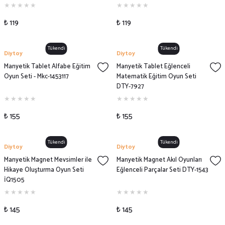
₺ 119
₺ 119
Tükendi
Tükendi
Diytoy
Diytoy
Manyetik Tablet Alfabe Eğitim
Manyetik Tablet Eğlenceli
Oyun Seti - Mkc-1453117
Matematik Eğitim Oyun Seti
DTY-7927
₺ 155
₺ 155
Tükendi
Tükendi
Diytoy
Diytoy
Manyetik Magnet Mevsimler ile
Manyetik Magnet Akıl Oyunları
Hikaye Oluşturma Oyun Seti
Eğlenceli Parçalar Seti DTY-1543
İQ1505
₺ 145
₺ 145