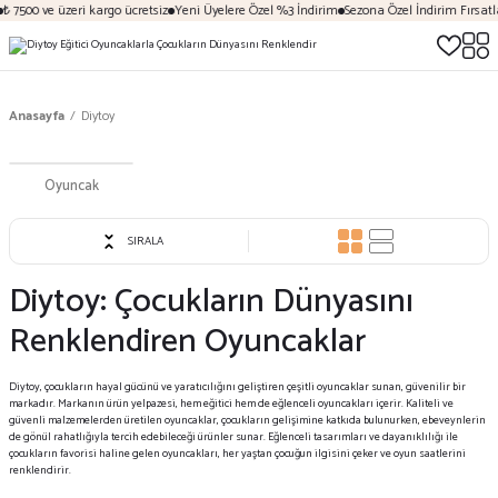
7500 ve üzeri kargo ücretsiz
Yeni Üyelere Özel %3 İndirim
Sezona Özel İndirim Fırsatları
Anasayfa
Diytoy
Oyuncak
SIRALA
Diytoy: Çocukların Dünyasını
Renklendiren Oyuncaklar
Diytoy, çocukların hayal gücünü ve yaratıcılığını geliştiren çeşitli oyuncaklar sunan, güvenilir bir
markadır. Markanın ürün yelpazesi, hem eğitici hem de eğlenceli oyuncakları içerir. Kaliteli ve
güvenli malzemelerden üretilen oyuncaklar, çocukların gelişimine katkıda bulunurken, ebeveynlerin
de gönül rahatlığıyla tercih edebileceği ürünler sunar. Eğlenceli tasarımları ve dayanıklılığı ile
çocukların favorisi haline gelen oyuncakları, her yaştan çocuğun ilgisini çeker ve oyun saatlerini
renklendirir.