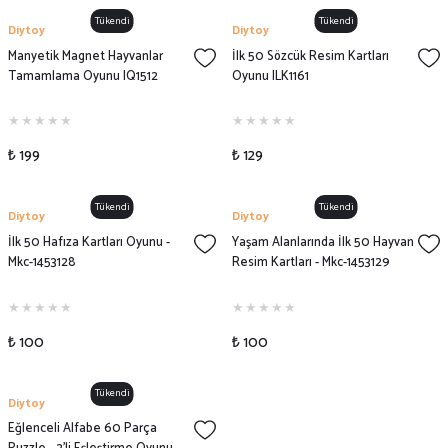
Tükendi
Tükendi
Diytoy
Diytoy
Manyetik Magnet Hayvanlar
İlk 50 Sözcük Resim Kartları
Tamamlama Oyunu IQ1512
Oyunu ILK1161
₺ 199
₺ 129
Tükendi
Tükendi
Diytoy
Diytoy
İlk 50 Hafıza Kartları Oyunu -
Yaşam Alanlarında İlk 50 Hayvan
Mkc-1453128
Resim Kartları - Mkc-1453129
₺ 100
₺ 100
Tükendi
Diytoy
Eğlenceli Alfabe 60 Parça