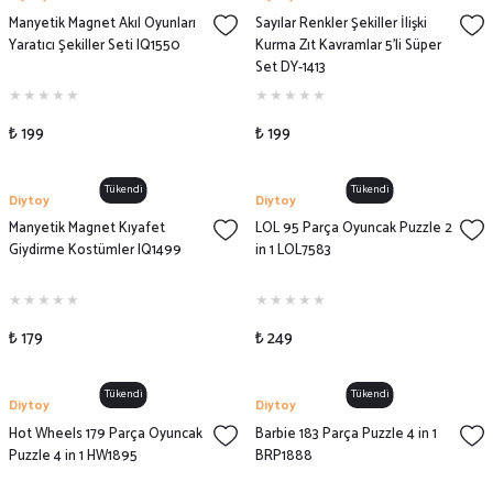
Manyetik Magnet Akıl Oyunları
Sayılar Renkler Şekiller İlişki
Yaratıcı Şekiller Seti IQ1550
Kurma Zıt Kavramlar 5'li Süper
Set DY-1413
₺ 199
₺ 199
Tükendi
Tükendi
Diytoy
Diytoy
Manyetik Magnet Kıyafet
LOL 95 Parça Oyuncak Puzzle 2
Giydirme Kostümler IQ1499
in 1 LOL7583
₺ 179
₺ 249
Tükendi
Tükendi
Diytoy
Diytoy
Hot Wheels 179 Parça Oyuncak
Barbie 183 Parça Puzzle 4 in 1
Puzzle 4 in 1 HW1895
BRP1888