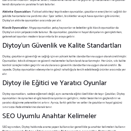
özel ürünlerindendir. Boyama setleri, modelleme hamurları ve çeşitli el işi malzemeleri ile çocuklar
kendi dünyalarını yaratma fırsatı bulurlar.
Aktivite Oyuncakları:
Fiziksel aktiviteyi teşvik eden oyuncaklar, çocukların enerjilerini sağlıklı bir
şekilde harcamalarına yardımcı olur. Spor setleri, bisikletler ve açık hava oyunları gibi ürünler,
Diytoy’un aktivite oyuncakları arasında yer alır.
Klasik Oyuncaklar:
Ahşap oyuncaklar, peluş hayvanlar ve bebekler gibi klasik oyuncaklar da
Diytoy’un ürün yelpazesinde bulunur. Bu oyuncaklar, çocukların hayal dünyalarını genişletirken,
geleneksel oyunları modern tasarımlarla bir araya getirir.
Diytoy’un Güvenlik ve Kalite Standartları
Diytoy, çocukların güvenliği ve sağlığı için en yüksek kalite standartlarına uygun olarak üretilmiştir.
Oyuncaklar, toksik olmayan ve güvenli malzemeler kullanılarak tasarlanmıştır. Her ürün, sıkı kalite
kontrol süreçlerinden geçirilir ve uluslararası güvenlik standartlarına uygun olarak üretilir. Bu
sayede, Diytoy oyuncakları ebeveynlerin gönül rahatlığıyla tercih edebileceği ürünler arasında yer
alır.
Diytoy ile Eğitici ve Yaratıcı Oyunlar
Diytoy oyuncakları, sadece eğlenceli değil, aynı zamanda eğitici özellikler de taşır. Çocuklar, Diytoy
oyuncakları ile oynarken el-göz koordinasyonlarını geliştirir, motor becerilerini güçlendirir ve
yaratıcı düşünme yeteneklerini artırır. Ayrıca, farklı şekiller ve setler ile çocukların hayal gücünü
sınırsızca ifade etmelerine olanak tanır.
SEO Uyumlu Anahtar Kelimeler
SEO açısından, Diytoy hakkında arama yapan kullanıcılar genellikle şu anahtar kelimeleri kullanır: