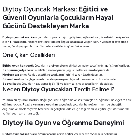
Diytoy Oyuncak Markası:
Eğitici ve
Güvenli Oyunlarla Çocukların Hayal
Gücünü Destekleyen Marka
Diytoy oyuncak markası
, çocukların yaratıcılığını geliştiren, eğlenceli ve güvenli ürünleriyle öne
çıkan bir markadır. Modern üretim teknikleri, özgün tasarımlar ve geniş ürün yelpazesi sayesinde
marka, farklı yaş gruplarına hitap ederek ailelerin güvenini kazanır.
Öne Çıkan Özellikleri
Eğitici oyun konsepti:
Çocukların problem çözme, dikkat ve motor becerilerini geliştiren içerikler.
Geniş ürün yelpazesi:
Puzzle’lar, masa oyunları, eğitici setler ve temalı oyuncaklar.
Modern tasarım:
Renkli, estetik ve çocukların ilgisini çeken özgün detaylar.
Güvenli üretim:
Sağlığa zararlı madde içermeyen, dayanıklı ve uzun ömürlü malzemeler.
Sosyal katkı:
Çocukların paylaşma, iş birliği ve takım çalışması becerilerini destekler.
Neden
Diytoy Oyuncakları
Tercih Edilmeli?
Yalnızca bir oyuncak markası değil; çocukların öğrenme ve keşif süreçlerini eğlenceli hale getiren bir
eğitim aracıdır.
Puzzle ve masa oyunları
sayesinde çocuklar hem eğlenir hem de stratejik
düşünme ve problem çözme becerilerini geliştirir. Aileler içinse güvenli ve eğitici içerikler sunarak
kaliteli oyun zamanları sağlar.
Diytoy ile Oyun ve Öğrenme Deneyimi
Diytoy oyuncak markası
, özgün tasarımları ve eğitici içerikleriyle çocukların gelişimini