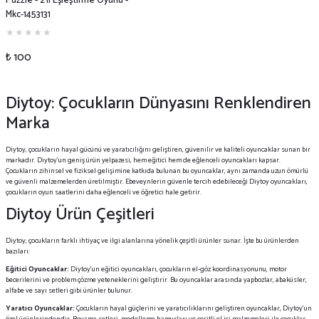
Puzzle - 2'li Eşleştirme Oyunu -
Mkc-1453131
₺ 100
Diytoy: Çocukların Dünyasını Renklendiren
Marka
Diytoy, çocukların hayal gücünü ve yaratıcılığını geliştiren, güvenilir ve kaliteli oyuncaklar sunan bir
markadır. Diytoy’un geniş ürün yelpazesi, hem eğitici hem de eğlenceli oyuncakları kapsar.
Çocukların zihinsel ve fiziksel gelişimine katkıda bulunan bu oyuncaklar, aynı zamanda uzun ömürlü
ve güvenli malzemelerden üretilmiştir. Ebeveynlerin güvenle tercih edebileceği Diytoy oyuncakları,
çocukların oyun saatlerini daha eğlenceli ve öğretici hale getirir.
Diytoy Ürün Çeşitleri
Diytoy, çocukların farklı ihtiyaç ve ilgi alanlarına yönelik çeşitli ürünler sunar. İşte bu ürünlerden
bazıları:
Eğitici Oyuncaklar:
Diytoy’un eğitici oyuncakları, çocukların el-göz koordinasyonunu, motor
becerilerini ve problem çözme yeteneklerini geliştirir. Bu oyuncaklar arasında yapbozlar, abaküsler,
alfabe ve sayı setleri gibi ürünler bulunur.
Yaratıcı Oyuncaklar:
Çocukların hayal güçlerini ve yaratıcılıklarını geliştiren oyuncaklar, Diytoy’un