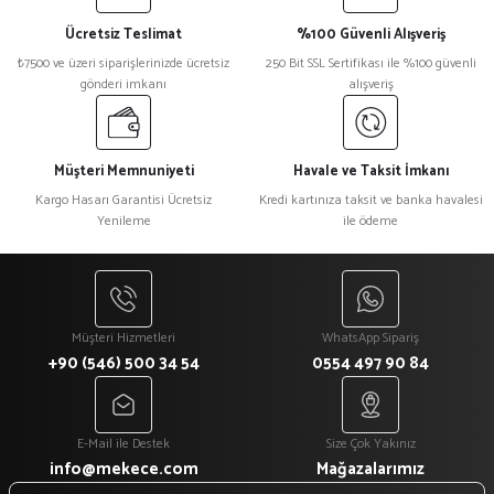
Ücretsiz Teslimat
%100 Güvenli Alışveriş
₺7500 ve üzeri siparişlerinizde ücretsiz
250 Bit SSL Sertifikası ile %100 güvenli
gönderi imkanı
alışveriş
Müşteri Memnuniyeti
Havale ve Taksit İmkanı
Kargo Hasarı Garantisi Ücretsiz
Kredi kartınıza taksit ve banka havalesi
Yenileme
ile ödeme
Müşteri Hizmetleri
WhatsApp Sipariş
+90 (546) 500 34 54
0554 497 90 84
E-Mail ile Destek
Size Çok Yakınız
info@mekece.com
Mağazalarımız