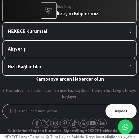
Bize Ulaşın
İletişim Bilgilerimiz
MEKECE Kurumsal
Alışveriş
Hızlı Bağlantılar
Kampanyalardan Haberdar olun
E-Mail adresinizi haber listemize ücretsiz kaydedin, hemen bizi takip etmeye
başlayın.
Kaydet
Şubelerimiz
Toptan Kurumsal Sipariş
Blog
MEKECE Hakkında
İletişim
MEKECE Lazer Tenoloji © Tüm Hakları Saklıdır. Kredi kartı bilgileriniz 256bit