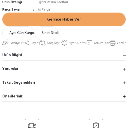
Ürün Özelliği
Eğitici Resim Kartları
Parça Sayısı
50 Parça
Gelince Haber Ver
Aynı Gün Kargo
Sınırlı Stok
Tavsiye Et
Paylaş
Karşılaştır
Fiyat Alarmı
Yorum Yaz
Yazdır
Ürün Bilgisi
Yorumlar
Taksit Seçenekleri
Önerileriniz