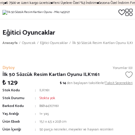
iş
₺ 7500 ve üzeri kargo ücretsiz
Yeni Üyelere Özel %3 İndirim
Sezona Özel İndirim Fırsa
Eğitici Oyuncaklar
Anasayfa
Oyuncak
Eğitici Oyuncaklar
İlk 50 Sözcük Resim Kartları Oyunu ILK11
Diytoy
Yorumlar (0)
İlk 50 Sözcük Resim Kartları Oyunu ILK1161
₺ 129
₺ 14
den başlayan taksitlerle!
Taksit Seçenekleri
Stok Kodu
ILK1161
Stok Durumu
Stokta yok
Barkod Kodu
8681447071161
Yaş Aralığı
1+ yaş
Ürün Ebadı
15,1 x 4,5 x 20,8 cm
Ürün İçeriği
50 parça nesneler, meyveler ve hayvan resimleri