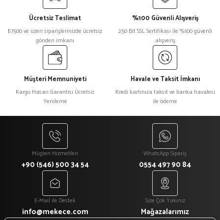
Ücretsiz Teslimat
%100 Güvenli Alışveriş
₺7500 ve üzeri siparişlerinizde ücretsiz
250 Bit SSL Sertifikası ile %100 güvenli
gönderi imkanı
alışveriş
Müşteri Memnuniyeti
Havale ve Taksit İmkanı
Kargo Hasarı Garantisi Ücretsiz
Kredi kartınıza taksit ve banka havalesi
Yenileme
ile ödeme
Müşteri Hizmetleri
WhatsApp Sipariş
+90 (546) 500 34 54
0554 497 90 84
E-Mail ile Destek
Size Çok Yakınız
info@mekece.com
Mağazalarımız