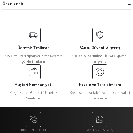
Önerileriniz
Ücretsiz Teslimat
%100 Güvenli Alışveriş
₺7500 ve üzeri siparişlerinizde ücretsiz
250 Bit SSL Sertifikası ile %100 güvenli
gönderi imkanı
alışveriş
Müşteri Memnuniyeti
Havale ve Taksit İmkanı
Kargo Hasarı Garantisi Ücretsiz
Kredi kartınıza taksit ve banka havalesi
Yenileme
ile ödeme
Müşteri Hizmetleri
WhatsApp Sipariş