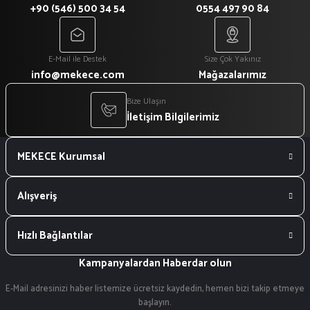
+90 (546) 500 34 54
0554 497 90 84
E-Mail ile Destek
Size Çok Yakınız
info@mekece.com
Mağazalarımız
Bize Ulaşın
İletişim Bilgilerimiz
MEKECE Kurumsal
Alışveriş
Hızlı Bağlantılar
Kampanyalardan Haberdar olun
E-Mail adresinizi haber listemize ücretsiz kaydedin, hemen bizi takip etmeye
başlayın.