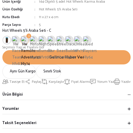
Ürün İçeriği
1:64 Ölçekli 5 adet Hot Wheels Karma Araba
Ürün Özelliği
Hot Wheels 5'li Araba Seti
Kutu Ebadı
11 x 27 x 4 cm
Parça Sayısı
5
Hot Wheels 5'li Araba Seti - C
Seçimini Yap ve Fiyatını Gör
Gelince Haber Ver
Aynı Gün Kargo
Sınırlı Stok
Tavsiye Et
Paylaş
Karşılaştır
Fiyat Alarmı
Yorum Yaz
Yazdır
Ürün Bilgisi
Yorumlar
Taksit Seçenekleri