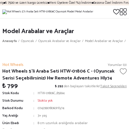
iş
₺ 7500 ve üzeri kargo ücretsiz
Yeni Üyelere Özel %3 İndirim
Sezona Özel İndirim Fırsa
Model Arabalar ve Araçlar
Anasayfa
Oyuncak
Oyuncak Arabalar ve Araçlar
Model Arabalar ve Araçlar
H
Hot Wheels
Yorumlar (0)
Hot Wheels 5'li Araba Seti HTW-01806 C - (Oyuncak
Serisi Seçebilirsiniz) Hw Remote Adventures Hly74
₺ 799
₺ 292
den başlayan taksitlerle!
Taksit Seçenekleri
Stok Kodu
HTW-01806C_85694
Stok Durumu
Stokta yok
Barkod Kodu
074299018060Hly74
Yaş Aralığı
3+ yaş
Ürün Ebadı
8 cm uzunluk aralığında arabalar