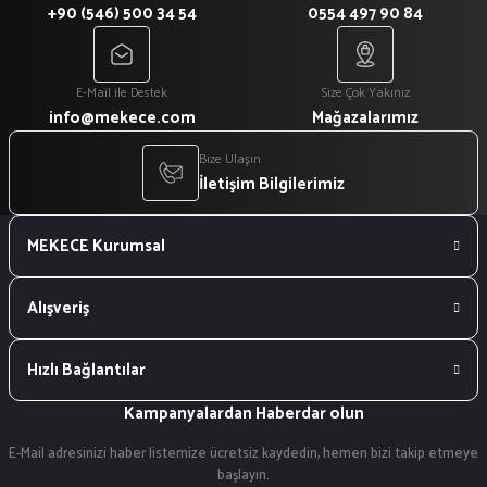
+90 (546) 500 34 54
0554 497 90 84
E-Mail ile Destek
Size Çok Yakınız
info@mekece.com
Mağazalarımız
Bize Ulaşın
İletişim Bilgilerimiz
MEKECE Kurumsal
Alışveriş
Hızlı Bağlantılar
Kampanyalardan Haberdar olun
E-Mail adresinizi haber listemize ücretsiz kaydedin, hemen bizi takip etmeye
başlayın.