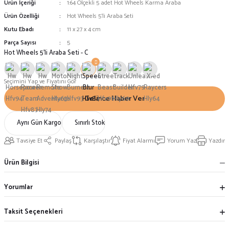
Ürün İçeriği
1:64 Ölçekli 5 adet Hot Wheels Karma Araba
Ürün Özelliği
Hot Wheels 5'li Araba Seti
Kutu Ebadı
11 x 27 x 4 cm
Parça Sayısı
5
Hot Wheels 5'li Araba Seti - C
Seçimini Yap ve Fiyatını Gör
Gelince Haber Ver
Aynı Gün Kargo
Sınırlı Stok
Tavsiye Et
Paylaş
Karşılaştır
Fiyat Alarmı
Yorum Yaz
Yazdır
Ürün Bilgisi
Yorumlar
Taksit Seçenekleri