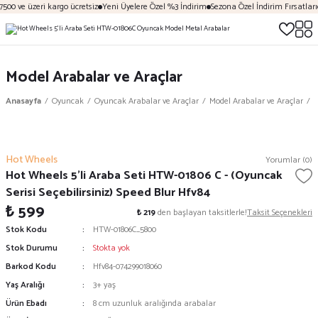
500 ve üzeri kargo ücretsiz
Yeni Üyelere Özel %3 İndirim
Sezona Özel İndirim Fırsatları
Model Arabalar ve Araçlar
Anasayfa
Oyuncak
Oyuncak Arabalar ve Araçlar
Model Arabalar ve Araçlar
H
Hot Wheels
Yorumlar (0)
Hot Wheels 5'li Araba Seti HTW-01806 C - (Oyuncak
Serisi Seçebilirsiniz) Speed Blur Hfv84
₺ 599
₺ 219
den başlayan taksitlerle!
Taksit Seçenekleri
Stok Kodu
HTW-01806C_5800
Stok Durumu
Stokta yok
Barkod Kodu
Hfv84-074299018060
Yaş Aralığı
3+ yaş
Ürün Ebadı
8 cm uzunluk aralığında arabalar