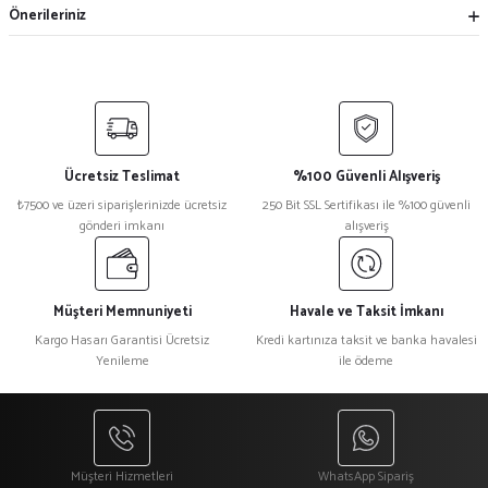
Önerileriniz
Ücretsiz Teslimat
%100 Güvenli Alışveriş
₺7500 ve üzeri siparişlerinizde ücretsiz
250 Bit SSL Sertifikası ile %100 güvenli
gönderi imkanı
alışveriş
Müşteri Memnuniyeti
Havale ve Taksit İmkanı
Kargo Hasarı Garantisi Ücretsiz
Kredi kartınıza taksit ve banka havalesi
Yenileme
ile ödeme
Müşteri Hizmetleri
WhatsApp Sipariş